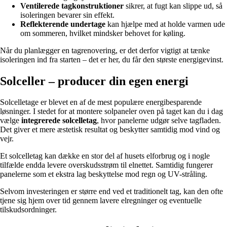
Ventilerede tagkonstruktioner
sikrer, at fugt kan slippe ud, så
isoleringen bevarer sin effekt.
Reflekterende undertage
kan hjælpe med at holde varmen ude
om sommeren, hvilket mindsker behovet for køling.
Når du planlægger en tagrenovering, er det derfor vigtigt at tænke
isoleringen ind fra starten – det er her, du får den største energigevinst.
Solceller – producer din egen energi
Solcelletage er blevet en af de mest populære energibesparende
løsninger. I stedet for at montere solpaneler oven på taget kan du i dag
vælge
integrerede solcelletag
, hvor panelerne udgør selve tagfladen.
Det giver et mere æstetisk resultat og beskytter samtidig mod vind og
vejr.
Et solcelletag kan dække en stor del af husets elforbrug og i nogle
tilfælde endda levere overskudsstrøm til elnettet. Samtidig fungerer
panelerne som et ekstra lag beskyttelse mod regn og UV-stråling.
Selvom investeringen er større end ved et traditionelt tag, kan den ofte
tjene sig hjem over tid gennem lavere elregninger og eventuelle
tilskudsordninger.