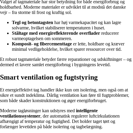
Valget af tagmateriale har stor betydning for både energiforbrug og
holdbarhed. Moderne materialer er udviklet til at modstå det danske
vejr – fra storme til frost og kraftig sol.
Tegl og betontagsten
har høj varmekapacitet og kan lagre
solvarme, hvilket stabiliserer temperaturen i huset.
Ståltage med energireflekterende overflader
reducerer
varmeoptagelsen om sommeren.
Komposit- og fibercementtage
er lette, holdbare og kræver
minimal vedligeholdelse, hvilket sparer ressourcer over tid.
Et robust tagmateriale betyder færre reparationer og udskiftninger – og
dermed et lavere samlet energiforbrug i bygningens levetid.
Smart ventilation og fugtstyring
Et energieffektivt tag handler ikke kun om isolering, men også om at
sikre et sundt indeklima. Dårlig ventilation kan føre til fugtproblemer,
som både skader konstruktionen og øger energiforbruget.
Moderne tagløsninger kan udstyres med
intelligente
ventilationssystemer
, der automatisk regulerer luftcirkulationen
afhængigt af temperatur og fugtighed. Det holder taget tørt og
forlænger levetiden på både isolering og tagbelægning.