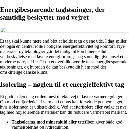
Energibesparende tagløsninger, der
samtidig beskytter mod vejret
Et tag skal kunne mere end blot at holde regn og sne ude. I dag spiller
det også en central rolle i boligens energieffektivitet og komfort. Nye
materialer og teknologier gør det muligt at kombinere solid
vejrbeskyttelse med lavere energiforbrug – og samtidig give huset et
moderne udtryk. Her får du et overblik over de mest energibesparende
tagløsninger, og hvordan de kan beskytte dit hjem mod det
omskiftelige danske klima.
Isolering – nøglen til et energieffektivt tag
Et godt isoleret tag er den mest direkte vej til lavere varmeregninger.
Op mod en fjerdedel af varmen i et hus kan forsvinde gennem taget,
hvis isoleringen er utilstrækkelig. Ved at efterisolere eller vælge et nyt
tag med højisolerende materialer kan du reducere varmetabet markant.
Tagisolering med mineraluld eller træfiber
giver både god
varmeisolering og lydreduktion.