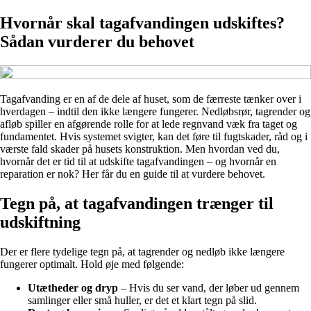
Hvornår skal tagafvandingen udskiftes?
Sådan vurderer du behovet
Tagafvanding er en af de dele af huset, som de færreste tænker over i
hverdagen – indtil den ikke længere fungerer. Nedløbsrør, tagrender og
afløb spiller en afgørende rolle for at lede regnvand væk fra taget og
fundamentet. Hvis systemet svigter, kan det føre til fugtskader, råd og i
værste fald skader på husets konstruktion. Men hvordan ved du,
hvornår det er tid til at udskifte tagafvandingen – og hvornår en
reparation er nok? Her får du en guide til at vurdere behovet.
Tegn på, at tagafvandingen trænger til
udskiftning
Der er flere tydelige tegn på, at tagrender og nedløb ikke længere
fungerer optimalt. Hold øje med følgende:
Utætheder og dryp
– Hvis du ser vand, der løber ud gennem
samlinger eller små huller, er det et klart tegn på slid.