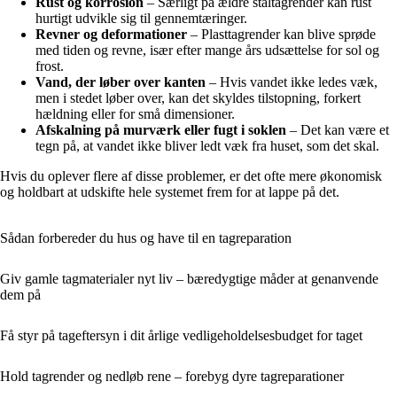
Rust og korrosion
– Særligt på ældre ståltagrender kan rust
hurtigt udvikle sig til gennemtæringer.
Revner og deformationer
– Plasttagrender kan blive sprøde
med tiden og revne, især efter mange års udsættelse for sol og
frost.
Vand, der løber over kanten
– Hvis vandet ikke ledes væk,
men i stedet løber over, kan det skyldes tilstopning, forkert
hældning eller for små dimensioner.
Afskalning på murværk eller fugt i soklen
– Det kan være et
tegn på, at vandet ikke bliver ledt væk fra huset, som det skal.
Hvis du oplever flere af disse problemer, er det ofte mere økonomisk
og holdbart at udskifte hele systemet frem for at lappe på det.
Sådan forbereder du hus og have til en tagreparation
Giv gamle tagmaterialer nyt liv – bæredygtige måder at genanvende
dem på
Få styr på tageftersyn i dit årlige vedligeholdelsesbudget for taget
Hold tagrender og nedløb rene – forebyg dyre tagreparationer