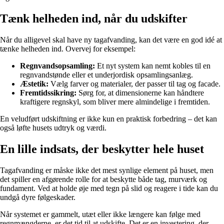
Tænk helheden ind, når du udskifter
Når du alligevel skal have ny tagafvanding, kan det være en god idé at
tænke helheden ind. Overvej for eksempel:
Regnvandsopsamling:
Et nyt system kan nemt kobles til en
regnvandstønde eller et underjordisk opsamlingsanlæg.
Æstetik:
Vælg farver og materialer, der passer til tag og facade.
Fremtidssikring:
Sørg for, at dimensionerne kan håndtere
kraftigere regnskyl, som bliver mere almindelige i fremtiden.
En veludført udskiftning er ikke kun en praktisk forbedring – det kan
også løfte husets udtryk og værdi.
En lille indsats, der beskytter hele huset
Tagafvanding er måske ikke det mest synlige element på huset, men
det spiller en afgørende rolle for at beskytte både tag, murværk og
fundament. Ved at holde øje med tegn på slid og reagere i tide kan du
undgå dyre følgeskader.
Når systemet er gammelt, utæt eller ikke længere kan følge med
regnmængderne, er det tid til at udskifte. Det er en investering, der