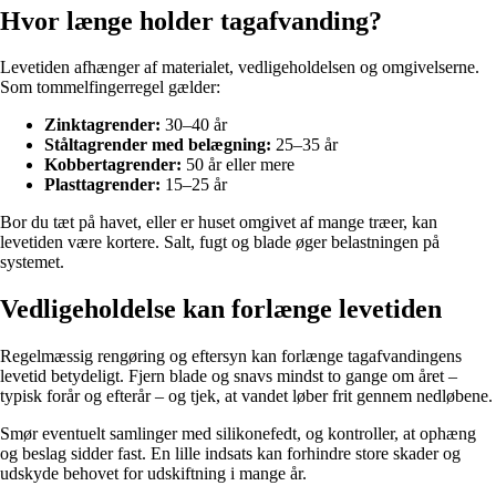
Hvor længe holder tagafvanding?
Levetiden afhænger af materialet, vedligeholdelsen og omgivelserne.
Som tommelfingerregel gælder:
Zinktagrender:
30–40 år
Ståltagrender med belægning:
25–35 år
Kobbertagrender:
50 år eller mere
Plasttagrender:
15–25 år
Bor du tæt på havet, eller er huset omgivet af mange træer, kan
levetiden være kortere. Salt, fugt og blade øger belastningen på
systemet.
Vedligeholdelse kan forlænge levetiden
Regelmæssig rengøring og eftersyn kan forlænge tagafvandingens
levetid betydeligt. Fjern blade og snavs mindst to gange om året –
typisk forår og efterår – og tjek, at vandet løber frit gennem nedløbene.
Smør eventuelt samlinger med silikonefedt, og kontroller, at ophæng
og beslag sidder fast. En lille indsats kan forhindre store skader og
udskyde behovet for udskiftning i mange år.