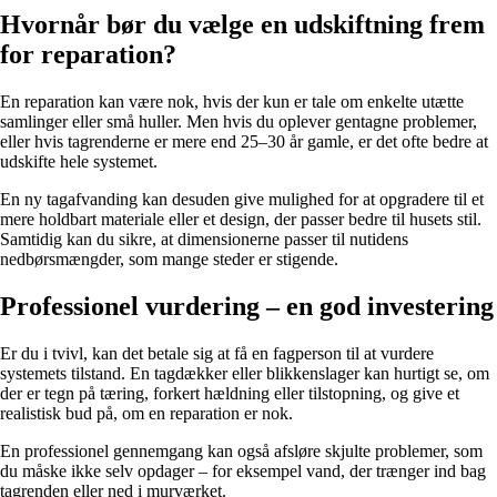
Hvornår bør du vælge en udskiftning frem
for reparation?
En reparation kan være nok, hvis der kun er tale om enkelte utætte
samlinger eller små huller. Men hvis du oplever gentagne problemer,
eller hvis tagrenderne er mere end 25–30 år gamle, er det ofte bedre at
udskifte hele systemet.
En ny tagafvanding kan desuden give mulighed for at opgradere til et
mere holdbart materiale eller et design, der passer bedre til husets stil.
Samtidig kan du sikre, at dimensionerne passer til nutidens
nedbørsmængder, som mange steder er stigende.
Professionel vurdering – en god investering
Er du i tvivl, kan det betale sig at få en fagperson til at vurdere
systemets tilstand. En tagdækker eller blikkenslager kan hurtigt se, om
der er tegn på tæring, forkert hældning eller tilstopning, og give et
realistisk bud på, om en reparation er nok.
En professionel gennemgang kan også afsløre skjulte problemer, som
du måske ikke selv opdager – for eksempel vand, der trænger ind bag
tagrenden eller ned i murværket.