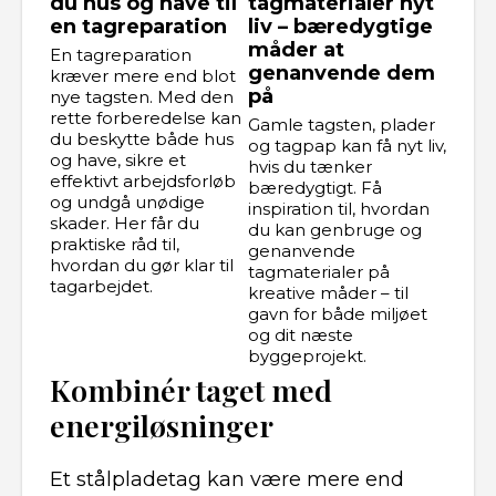
du hus og have til
tagmaterialer nyt
en tagreparation
liv – bæredygtige
måder at
En tagreparation
genanvende dem
kræver mere end blot
på
nye tagsten. Med den
rette forberedelse kan
Gamle tagsten, plader
du beskytte både hus
og tagpap kan få nyt liv,
og have, sikre et
hvis du tænker
effektivt arbejdsforløb
bæredygtigt. Få
og undgå unødige
inspiration til, hvordan
skader. Her får du
du kan genbruge og
praktiske råd til,
genanvende
hvordan du gør klar til
tagmaterialer på
tagarbejdet.
kreative måder – til
gavn for både miljøet
og dit næste
byggeprojekt.
Kombinér taget med
energiløsninger
Et stålpladetag kan være mere end