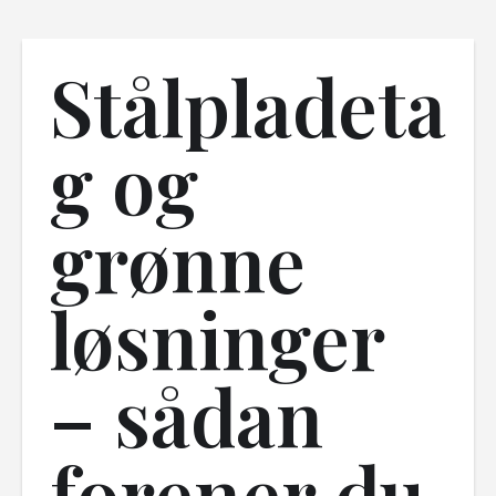
Stålpladeta
g og
grønne
løsninger
– sådan
forener du